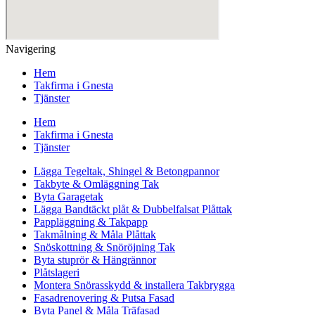
Navigering
Hem
Takfirma i Gnesta
Tjänster
Hem
Takfirma i Gnesta
Tjänster
Lägga Tegeltak, Shingel & Betongpannor
Takbyte & Omläggning Tak
Byta Garagetak
Lägga Bandtäckt plåt & Dubbelfalsat Plåttak
Pappläggning & Takpapp
Takmålning & Måla Plåttak
Snöskottning & Snöröjning Tak
Byta stuprör & Hängrännor
Plåtslageri
Montera Snörasskydd & installera Takbrygga
Fasadrenovering & Putsa Fasad
Byta Panel & Måla Träfasad