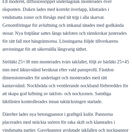
Ett modernt, diffusionsöppet underlagstak monterades över
råsponten. Duken lades med korrekt överlapp, klistrades i
vindutsatta zoner och försågs med tät tejp i alla skarvar.
Genomföringar för avluftning och imkanal tätades med godkända
stosar. Nya fotplåtar sattes längs takfoten och rännkrokar justerades
för rätt fall mot hängrännorna. Lösningarna följde tillverkarens
anvisningar för att säkerställa långvarig täthet.
Ströläkt 25×38 mm monterades tvärs takfallet, följt av bärläkt 25×45
mm med läktavstånd beräknat efter vald pannprofil. Fästdon
dimensionerades för underlaget och monterades med rätt
kantavstånd. Nockbräda och ventilerande nockband förbereddes för
att skapa god luftning av takfots- och nockzonen. Samtliga
läktfästen kontrollerades innan taktäckningen startade.
Därefter lades nya betongpannor i grafitgrå kulör. Pannorna
placerades med sträckta snören för raka skift och klamrades i
vindutsatta partier. Gavelpannor avslutade takfallen och nockpannor