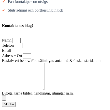
✓
Fast kontaktperson utsågs
✓
Slutstädning och bortforsling ingick
Kontakta oss idag!
Namn
Telefon
Email
Adress + Ort
Beskriv ert behov, förutsättningar, antal m2 & önskat startdatum
Bifoga gärna bilder, handlingar, ritningar m.m.
Skicka