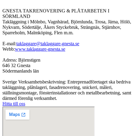
GNESTA TAKRENOVERING & PLÅTARBETEN I
SÖRMLAND
Takläggning i Mölnbo, Vagnhärad, Björnlunda, Trosa, Järna, Hölö,
Nykvarn, Södertälje, Åkers Styckebruk, Strängnäs, Stjärnhov,
Sparreholm, Malmköping, Flen m.m.
E-mail:
taklaggare@taklaggare-gnesta.se
Webb:
www.taklaggare-gnesta.se
Adress: Björnstigen
646 32 Gnesta
Södermanlands län
Sverige Verksamhetsbeskrivning: Entreprenadföretaget ska bedriva
takläggning, plåtslageri, fasadrenovering, snickeri, måleri,
ställningsmontage, fönsterinstallationer och metallbearbetning, samt
därmed förenlig verksamhet.
Hitta till oss