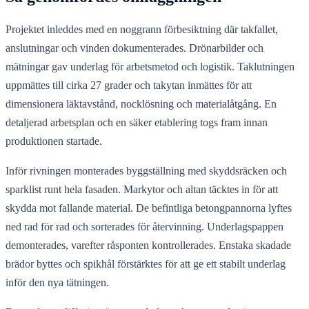
Projektet inleddes med en noggrann förbesiktning där takfallet,
anslutningar och vinden dokumenterades. Drönarbilder och
mätningar gav underlag för arbetsmetod och logistik. Taklutningen
uppmättes till cirka 27 grader och takytan inmättes för att
dimensionera läktavstånd, nocklösning och materialåtgång. En
detaljerad arbetsplan och en säker etablering togs fram innan
produktionen startade.
Inför rivningen monterades byggställning med skyddsräcken och
sparklist runt hela fasaden. Markytor och altan täcktes in för att
skydda mot fallande material. De befintliga betongpannorna lyftes
ned rad för rad och sorterades för återvinning. Underlagspappen
demonterades, varefter råsponten kontrollerades. Enstaka skadade
brädor byttes och spikhål förstärktes för att ge ett stabilt underlag
inför den nya tätningen.