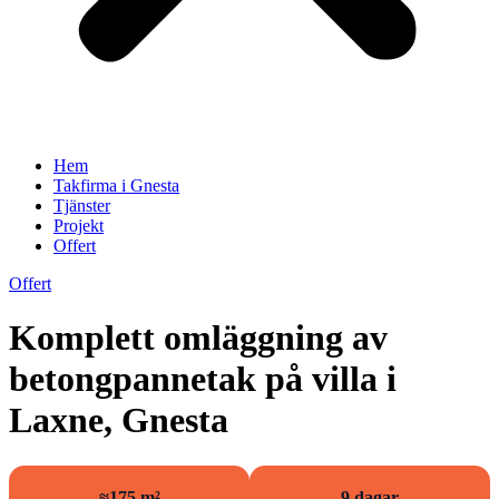
Hem
Takfirma i Gnesta
Tjänster
Projekt
Offert
Offert
Komplett omläggning av
betongpannetak på villa i
Laxne, Gnesta
≈175 m²
9 dagar