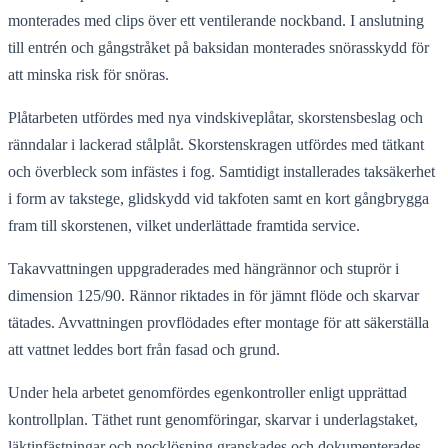
monterades med clips över ett ventilerande nockband. I anslutning
till entrén och gångstråket på baksidan monterades snörasskydd för
att minska risk för snöras.
Plåtarbeten utfördes med nya vindskiveplåtar, skorstensbeslag och
ränndalar i lackerad stålplåt. Skorstenskragen utfördes med tätkant
och överbleck som infästes i fog. Samtidigt installerades taksäkerhet
i form av takstege, glidskydd vid takfoten samt en kort gångbrygga
fram till skorstenen, vilket underlättade framtida service.
Takavvattningen uppgraderades med hängrännor och stuprör i
dimension 125/90. Rännor riktades in för jämnt flöde och skarvar
tätades. Avvattningen provflödades efter montage för att säkerställa
att vattnet leddes bort från fasad och grund.
Under hela arbetet genomfördes egenkontroller enligt upprättad
kontrollplan. Täthet runt genomföringar, skarvar i underlagstaket,
läktinfästningar och nocklösning granskades och dokumenterades.