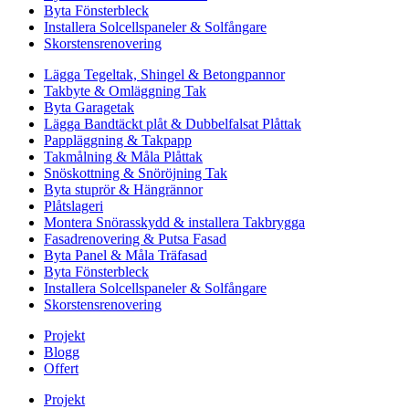
Byta Fönsterbleck
Installera Solcellspaneler & Solfångare
Skorstensrenovering
Lägga Tegeltak, Shingel & Betongpannor
Takbyte & Omläggning Tak
Byta Garagetak
Lägga Bandtäckt plåt & Dubbelfalsat Plåttak
Pappläggning & Takpapp
Takmålning & Måla Plåttak
Snöskottning & Snöröjning Tak
Byta stuprör & Hängrännor
Plåtslageri
Montera Snörasskydd & installera Takbrygga
Fasadrenovering & Putsa Fasad
Byta Panel & Måla Träfasad
Byta Fönsterbleck
Installera Solcellspaneler & Solfångare
Skorstensrenovering
Projekt
Blogg
Offert
Projekt