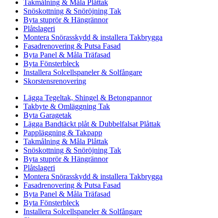
Takmålning & Måla Plåttak
Snöskottning & Snöröjning Tak
Byta stuprör & Hängrännor
Plåtslageri
Montera Snörasskydd & installera Takbrygga
Fasadrenovering & Putsa Fasad
Byta Panel & Måla Träfasad
Byta Fönsterbleck
Installera Solcellspaneler & Solfångare
Skorstensrenovering
Lägga Tegeltak, Shingel & Betongpannor
Takbyte & Omläggning Tak
Byta Garagetak
Lägga Bandtäckt plåt & Dubbelfalsat Plåttak
Pappläggning & Takpapp
Takmålning & Måla Plåttak
Snöskottning & Snöröjning Tak
Byta stuprör & Hängrännor
Plåtslageri
Montera Snörasskydd & installera Takbrygga
Fasadrenovering & Putsa Fasad
Byta Panel & Måla Träfasad
Byta Fönsterbleck
Installera Solcellspaneler & Solfångare