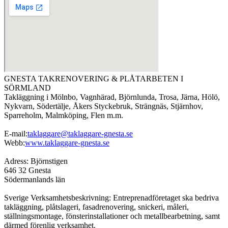
GNESTA TAKRENOVERING & PLÅTARBETEN I
SÖRMLAND
Takläggning i Mölnbo, Vagnhärad, Björnlunda, Trosa, Järna, Hölö,
Nykvarn, Södertälje, Åkers Styckebruk, Strängnäs, Stjärnhov,
Sparreholm, Malmköping, Flen m.m.
E-mail:
taklaggare@taklaggare-gnesta.se
Webb:
www.taklaggare-gnesta.se
Adress: Björnstigen
646 32 Gnesta
Södermanlands län
Sverige Verksamhetsbeskrivning: Entreprenadföretaget ska bedriva
takläggning, plåtslageri, fasadrenovering, snickeri, måleri,
ställningsmontage, fönsterinstallationer och metallbearbetning, samt
därmed förenlig verksamhet.