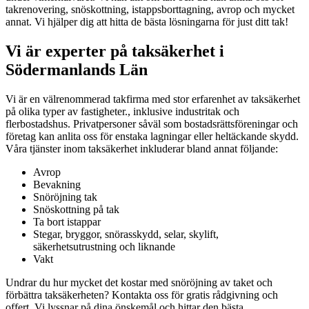
takrenovering, snöskottning, istappsborttagning, avrop och mycket
annat. Vi hjälper dig att hitta de bästa lösningarna för just ditt tak!
Vi är experter på taksäkerhet i
Södermanlands Län
Vi är en välrenommerad takfirma med stor erfarenhet av taksäkerhet
på olika typer av fastigheter., inklusive industritak och
flerbostadshus. Privatpersoner såväl som bostadsrättsföreningar och
företag kan anlita oss för enstaka lagningar eller heltäckande skydd.
Våra tjänster inom taksäkerhet inkluderar bland annat följande:
Avrop
Bevakning
Snöröjning tak
Snöskottning på tak
Ta bort istappar
Stegar, bryggor, snörasskydd, selar, skylift,
säkerhetsutrustning och liknande
Vakt
Undrar du hur mycket det kostar med snöröjning av taket och
förbättra taksäkerheten? Kontakta oss för gratis rådgivning och
offert. Vi lyssnar på dina önskemål och hittar den bästa