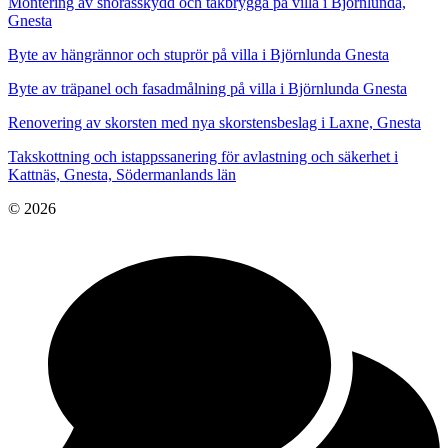
Montering av snörasskydd och takbrygga på villa i Björnlunda,
Gnesta
Byte av hängrännor och stuprör på villa i Björnlunda Gnesta
Byte av träpanel och fasadmålning på villa i Björnlunda Gnesta
Renovering av skorsten med nya skorstensbeslag i Laxne, Gnesta
Takskottning och istappssanering för avlastning och säkerhet i
Kattnäs, Gnesta, Södermanlands län
© 2026