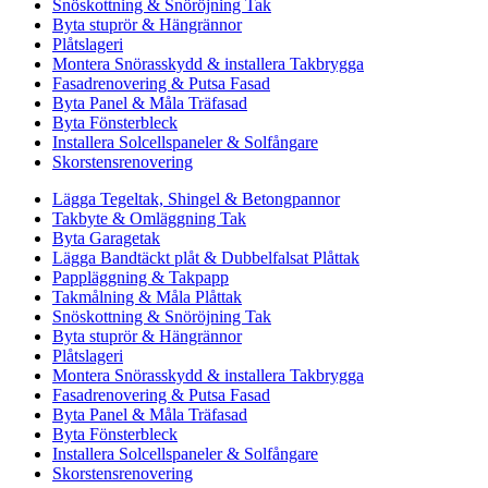
Snöskottning & Snöröjning Tak
Byta stuprör & Hängrännor
Plåtslageri
Montera Snörasskydd & installera Takbrygga
Fasadrenovering & Putsa Fasad
Byta Panel & Måla Träfasad
Byta Fönsterbleck
Installera Solcellspaneler & Solfångare
Skorstensrenovering
Lägga Tegeltak, Shingel & Betongpannor
Takbyte & Omläggning Tak
Byta Garagetak
Lägga Bandtäckt plåt & Dubbelfalsat Plåttak
Pappläggning & Takpapp
Takmålning & Måla Plåttak
Snöskottning & Snöröjning Tak
Byta stuprör & Hängrännor
Plåtslageri
Montera Snörasskydd & installera Takbrygga
Fasadrenovering & Putsa Fasad
Byta Panel & Måla Träfasad
Byta Fönsterbleck
Installera Solcellspaneler & Solfångare
Skorstensrenovering