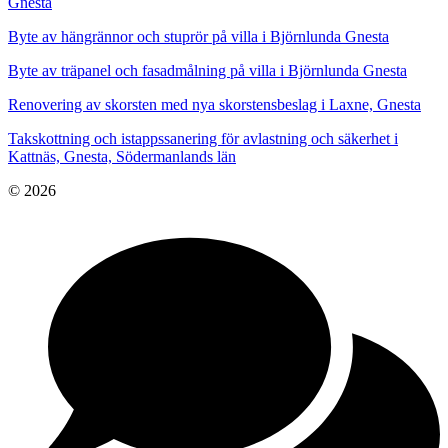
Gnesta
Byte av hängrännor och stuprör på villa i Björnlunda Gnesta
Byte av träpanel och fasadmålning på villa i Björnlunda Gnesta
Renovering av skorsten med nya skorstensbeslag i Laxne, Gnesta
Takskottning och istappssanering för avlastning och säkerhet i
Kattnäs, Gnesta, Södermanlands län
© 2026