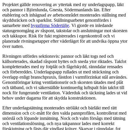
Projektet gällde renovering av yttertak med ny underlagspapp, läkt
och pannor i Björnlunda, Gnesta, Södermanlands län. Efter
etablering och inhägnad av arbetsområdet monterades ställning med
skyddsräcken och sparklist. Ställningsarbetet genomfördes i
samarbete med
byggfirma Södertälje
. Vi gjorde en inledande
statusgenomgång av råspont, takstolar och anslutningar mot skorsten
och takkupor. Risk för fukt registrerades i egenkontroll och vi
planerade rivningsetapper efter väderläget för att undvika öppna ytor
över natten.
Rivningen utfördes sektionsvis: pannor och läkt togs ned och
källsorterades, skadad råspont byttes och sneda ytor riktades. Takfot
kompletterades med ny fotplåt och fågelskydd, ränndalar rensades
och förbereddes. Underlagspapp rullades ut med sträckning och
överlapp enligt branschpraxis, fästdon i varmförzinkat stål användes.
Genomföringar kring ventilationsrör och skorsten tätades med plåt
och tätband, och vi säkerställde kontinuerlig luftspalt från takfot till
nock för fungerande ventilation. Väderduk och täckning lades ut vid
behov under dagarna för att skydda konstruktionen.
Efter underlagstätning monterades ströläkt och bärläkt med rätt
dimension och c/c-mått för den valda pannprofilen, kontrollerat med
snörslå och löpande inmätning. Nock och valm försågs med tätning
och ventilationslösning, och nya takpannor lades med korrekt
förskjutning och fästs där vindlast kräver. Skarvar i ränndalar, fot