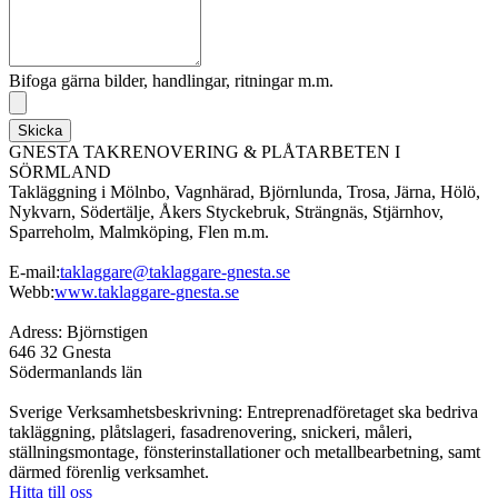
Bifoga gärna bilder, handlingar, ritningar m.m.
Skicka
GNESTA TAKRENOVERING & PLÅTARBETEN I
SÖRMLAND
Takläggning i Mölnbo, Vagnhärad, Björnlunda, Trosa, Järna, Hölö,
Nykvarn, Södertälje, Åkers Styckebruk, Strängnäs, Stjärnhov,
Sparreholm, Malmköping, Flen m.m.
E-mail:
taklaggare@taklaggare-gnesta.se
Webb:
www.taklaggare-gnesta.se
Adress: Björnstigen
646 32 Gnesta
Södermanlands län
Sverige Verksamhetsbeskrivning: Entreprenadföretaget ska bedriva
takläggning, plåtslageri, fasadrenovering, snickeri, måleri,
ställningsmontage, fönsterinstallationer och metallbearbetning, samt
därmed förenlig verksamhet.
Hitta till oss