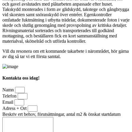
och gavel avslutades med plåtarbeten anpassade efter huset.
Takskydd monterades i form av glidskydd, takstege och gångbrygga
vid skorsten samt snörasskydd över entréer. Egenkontroller
omfattade fuktmätning i utbytta trädelar, dokumenterade foton i varje
skede och slutlig genomgång med provspolning av kritiska detaljer.
Rivningsmaterial sorterades och transporterades till godkänd
mottagning, och beställaren fick en kort sammanställning med
materialval, skötselråd och utförda kontroller.
Vill du resonera om ett kommande takarbete i närområdet, hör gärna
av dig så tar vi ett första samtal.
Kontakta oss idag!
Namn
Telefon
Email
Adress + Ort
Beskriv ert behov, förutsättningar, antal m2 & önskat startdatum