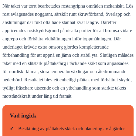
När taket var torrt bearbetades rostangripna områden mekaniskt. Lös
rost avlägsnades noggrant, särskilt runt skruvförband, överlapp och
anslutningar där fukt ofta hade stannat kvar längre. Därefter
applicerades rostskyddsgrund på utsatta partier för att bromsa vidare
angrepp och förbättra vidhäftningen inför toppmålningen. Där
underlaget krävde extra omsorg gjordes kompletterande
förbehandling för att uppnå en jämn och stabil yta. Slutligen målades
taket med en slitstark plåttaksfärg i täckande skikt som anpassades
för nordiskt klimat, stora temperaturväxlingar och återkommande
nederbörd. Resultatet blev ett enhetligt plåttak med förbättrat skydd,
tydligt fräschare utseende och en ytbehandling som stärkte takets
motståndskraft under lång tid framåt.
Vad ingick
✓
Besiktning av plåttakets skick och planering av åtgärder