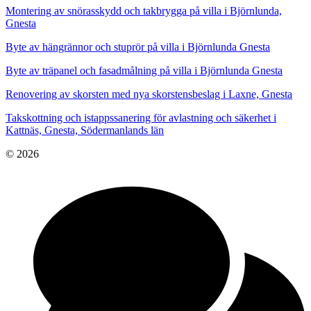
Montering av snörasskydd och takbrygga på villa i Björnlunda,
Gnesta
Byte av hängrännor och stuprör på villa i Björnlunda Gnesta
Byte av träpanel och fasadmålning på villa i Björnlunda Gnesta
Renovering av skorsten med nya skorstensbeslag i Laxne, Gnesta
Takskottning och istappssanering för avlastning och säkerhet i
Kattnäs, Gnesta, Södermanlands län
© 2026