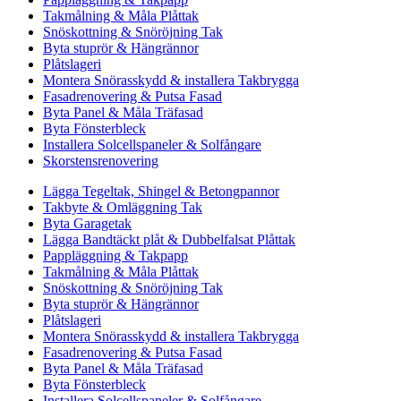
Takmålning & Måla Plåttak
Snöskottning & Snöröjning Tak
Byta stuprör & Hängrännor
Plåtslageri
Montera Snörasskydd & installera Takbrygga
Fasadrenovering & Putsa Fasad
Byta Panel & Måla Träfasad
Byta Fönsterbleck
Installera Solcellspaneler & Solfångare
Skorstensrenovering
Lägga Tegeltak, Shingel & Betongpannor
Takbyte & Omläggning Tak
Byta Garagetak
Lägga Bandtäckt plåt & Dubbelfalsat Plåttak
Pappläggning & Takpapp
Takmålning & Måla Plåttak
Snöskottning & Snöröjning Tak
Byta stuprör & Hängrännor
Plåtslageri
Montera Snörasskydd & installera Takbrygga
Fasadrenovering & Putsa Fasad
Byta Panel & Måla Träfasad
Byta Fönsterbleck
Installera Solcellspaneler & Solfångare