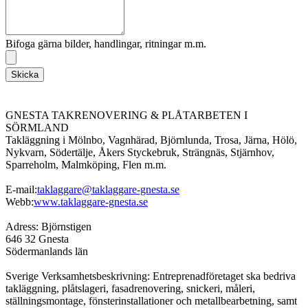
Bifoga gärna bilder, handlingar, ritningar m.m.
Skicka
GNESTA TAKRENOVERING & PLÅTARBETEN I
SÖRMLAND
Takläggning i Mölnbo, Vagnhärad, Björnlunda, Trosa, Järna, Hölö,
Nykvarn, Södertälje, Åkers Styckebruk, Strängnäs, Stjärnhov,
Sparreholm, Malmköping, Flen m.m.
E-mail:
taklaggare@taklaggare-gnesta.se
Webb:
www.taklaggare-gnesta.se
Adress: Björnstigen
646 32 Gnesta
Södermanlands län
Sverige Verksamhetsbeskrivning: Entreprenadföretaget ska bedriva
takläggning, plåtslageri, fasadrenovering, snickeri, måleri,
ställningsmontage, fönsterinstallationer och metallbearbetning, samt