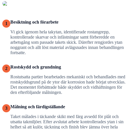
Besiktning och förarbete
1
Vi gick igenom hela takytan, identifierade rostangrepp,
kontrollerade skarvar och infästningar samt förberedde en
arbetsgång som passade takets skick. Därefter rengjordes ytan
noggrant och allt löst material avlägsnades innan behandlingen
fortsatte.
Rostskydd och grundning
2
Rostutsatta partier bearbetades mekaniskt och behandlades med
rostskyddsgrund på de ytor där korrosion hade börjat utvecklas.
Det momentet förbättrade både skyddet och vidhäftningen för
den efterföljande målningen.
Målning och färdigställande
3
Taket målades i täckande skikt med färg avsedd för plåt och
utsatta takmiljöer. Efter avslutat arbete kontrollerades ytan i sin
helhet så att kulör, täckning och finish blev jämna över hela