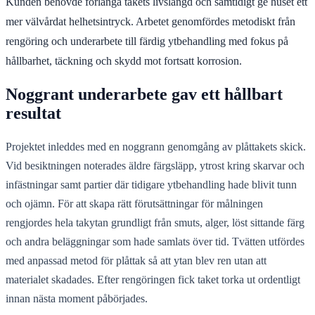
Kunden behövde förlänga takets livslängd och samtidigt ge huset ett
mer välvårdat helhetsintryck. Arbetet genomfördes metodiskt från
rengöring och underarbete till färdig ytbehandling med fokus på
hållbarhet, täckning och skydd mot fortsatt korrosion.
Noggrant underarbete gav ett hållbart
resultat
Projektet inleddes med en noggrann genomgång av plåttakets skick.
Vid besiktningen noterades äldre färgsläpp, ytrost kring skarvar och
infästningar samt partier där tidigare ytbehandling hade blivit tunn
och ojämn. För att skapa rätt förutsättningar för målningen
rengjordes hela takytan grundligt från smuts, alger, löst sittande färg
och andra beläggningar som hade samlats över tid. Tvätten utfördes
med anpassad metod för plåttak så att ytan blev ren utan att
materialet skadades. Efter rengöringen fick taket torka ut ordentligt
innan nästa moment påbörjades.